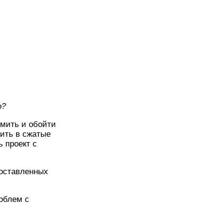
о?
омить и обойти
ить в сжатые
 проект с
поставленных
роблем с